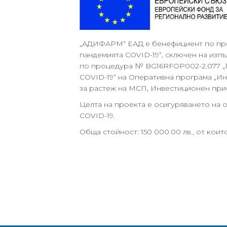
„АДИФАРМ“ ЕАД е бенефициент по прое
пандемията COVID-19“, сключен на изп
по процедура № BG16RFOP002-2.077 „П
COVID-19“ на Оперативна програма „И
за растеж на МСП, Инвестиционен прио
Целта на проекта е осигуряването на 
COVID-19.
Обща стойност: 150 000.00 лв., от кои