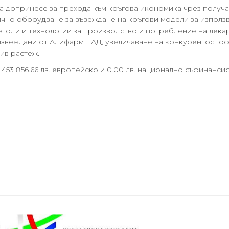
 допринесе за прехода към кръгова икономика чрез получа
чно оборудване за въвеждане на кръгови модели за използв
тоди и технологии за производство и потребление на лека
оизвеждани от Адифарм ЕАД, увеличаване на конкурентоспо
ив растеж.
то 453 856.66 лв. европейско и 0.00 лв. национално съфинанси