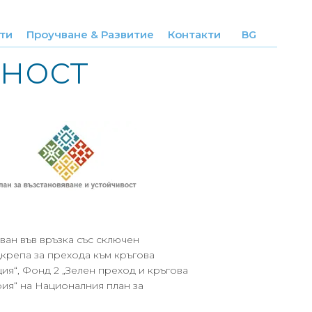
и
ти
Проучване & Развитие
Контакти
BG
ност
ан във връзка със сключен
репа за прехода към кръгова
я“, Фонд 2 „Зелен преход и кръгова
ия“ на Националния план за