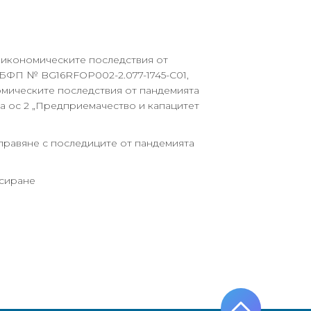
 икономическите последствия от
а БФП № BG16RFOP002-2.077-1745-C01,
мическите последствия от пандемията
а ос 2 „Предприемачество и капацитет
справяне с последиците от пандемията
нсиране