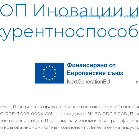
ОП Иновации 
За нас
Производство
Продук
курентноспособ
кт „Подкрепа за прехода към кръгова икономика“, изпълняв
G-RRP-3.008-0004-C01 по процедура № BG-RRP-3.008 „Подк
ние на инвестиция „Програма за икономическа трансформаци
м кръгова икономика” към компонент „Интелигентна индустр