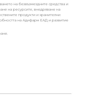
ването на безвъзмездните средства и
ане на ресурсите, внедряване на
рствените продукти и хранителни
собността на Адифарм ЕАД и развитие
ране.