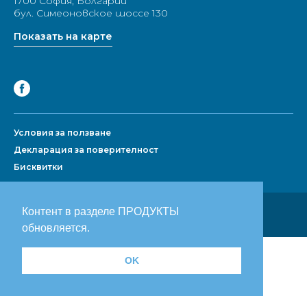
1700 София, Болгарии
бул. Симеоновское шоссе 130
Показать на карте
Условия за ползване
Декларация за поверителност
Бисквитки
Разработан рекламным агентством:
Контент в разделе ПРОДУКТЫ
Prodesign.bg
|
Prodesign.wien
обновляется.
OK