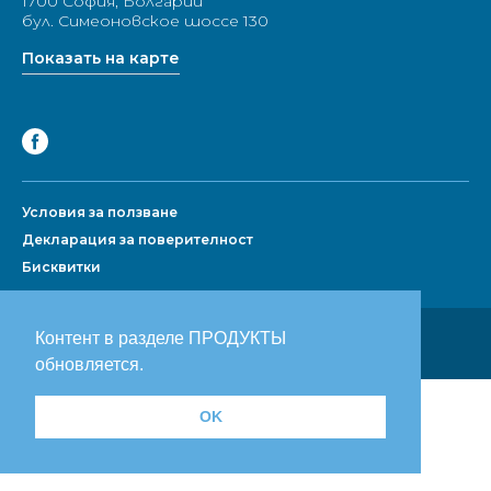
1700 София, Болгарии
бул. Симеоновское шоссе 130
Показать на карте
Условия за ползване
Декларация за поверителност
Бисквитки
Разработан рекламным агентством:
Контент в разделе ПРОДУКТЫ
Prodesign.bg
|
Prodesign.wien
обновляется.
OK