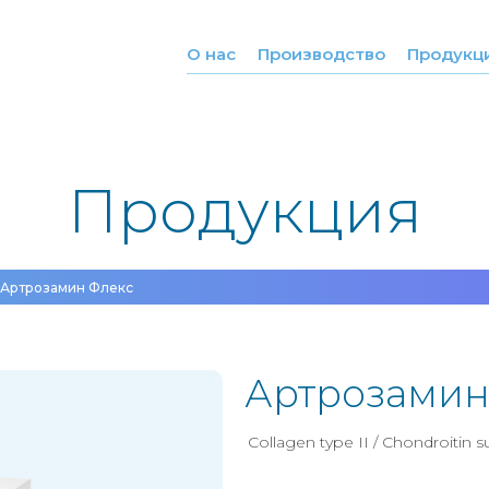
О нас
Производство
Продукц
Продукция
Артрозамин Флекс
Артрозамин
Collagen type II / Chondroitin su