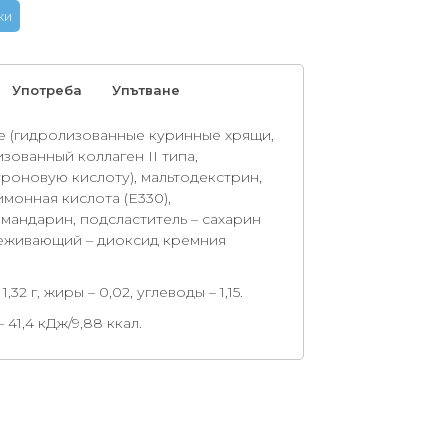
ки
Употреба
Упътване
e (гидролизованные куринные хрящи,
ованный коллаген II типа,
роновую кислоту), мальтодекстрин,
имонная кислота (Е330),
мандарин, подсластитель – сахарин
слеживающий – диоксид кремния
32 г, жиры – 0,02, углеводы – 1,15.
41,4 кДж/9,88 ккал.