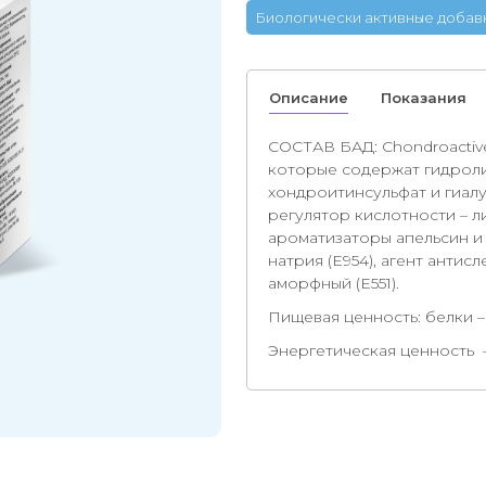
Биологически активные добав
Описание
Показания
СОСТАВ БАД: Chondroactiv
которые содержат гидролиз
хондроитинсульфат и гиалу
регулятор кислотности – л
ароматизаторы апельсин и 
натрия (Е954), агент анти
аморфный (E551).
Пищевая ценность: белки – 1,
Энергетическая ценность – 