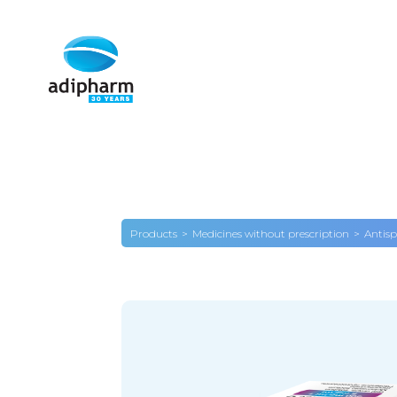
Products
Medicines without prescription
Antisp