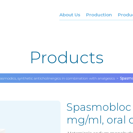
About Us
Production
Produ
Products
asmodics, synthetic anticholinergics in combination with analgesics
Spasmo
Spasmobloc 
mg/ml, oral 