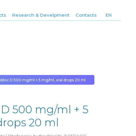
cts
Research & Develpment
Contacts
EN
bloc D 500 mg/ml + 5 mg/ml, oral drops 20 ml
D 500 mg/ml + 5
drops 20 ml