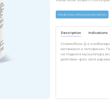
Metamizole sodium monohydrat
Medicines without prescription
Description
Indications
Спазмоблок Д е комбинира
метамизол и питофенон. П
на гладката мускулатура (к
действие чрез своя израз