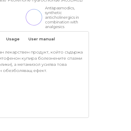
e/ Pitofenone hydrochloride /A03DA02/
Antispasmodics,
synthetic
anticholinergics in
combination with
analgesics
Usage
User manual
н лекарствен продукт, който съдържа
итофенон купира болезнените спазми
олики), а метамизол усилва това
ен обезболяващ ефект.