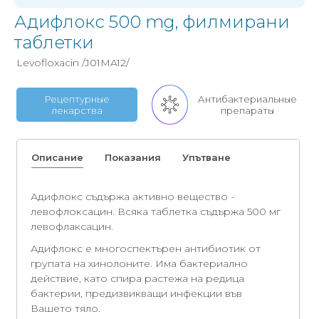
Адифлокс 500 mg, филмирани
таблетки
Levofloxacin /J01MA12/
Рецептурные
Антибактериальные
лекарства
препараты
Описание
Показания
Упътване
Адифлокс съдържа активно вещество -
левофлоксацин. Всяка таблетка съдържа 500 мг
левофлаксацин.
Адифлокс е многоспектърен антибиотик от
групата на хинолоните. Има бактериално
действие, като спира растежа на редица
бактерии, предизвикващи инфекции във
Вашето тяло.