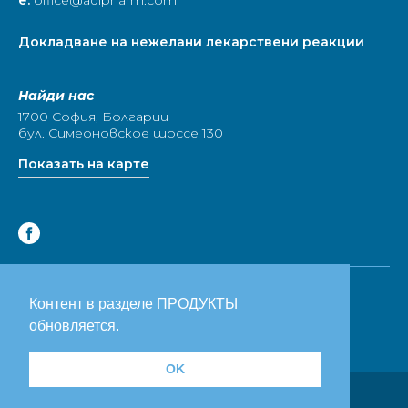
е:
office@adipharm.com
Докладване на нежелани лекарствени реакции
Найди нас
1700 София, Болгарии
бул. Симеоновское шоссе 130
Показать на карте
Условия за ползване
Контент в разделе ПРОДУКТЫ
Декларация за поверителност
обновляется.
Бисквитки
OK
Разработан рекламным агентством: